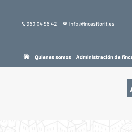
960 04 56 42
info@fincasflorit.es
Quienes somos
Administración de finc