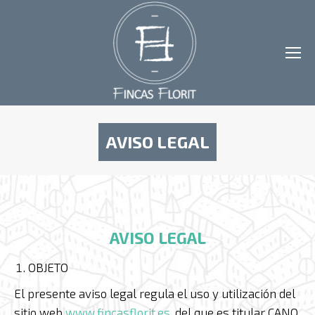
AVISO LEGAL
Estás aquí:
AVISO LEGAL
OBJETO
El presente aviso legal regula el uso y utilización del
sitio web
www.fincasflorit.es
, del que es titular CANO