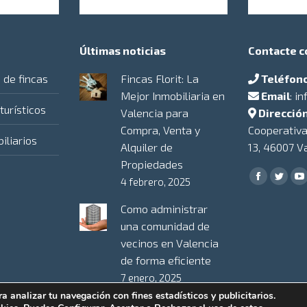
Últimas noticias
Contacte c
 de fincas
Fincas Florit: La
Teléfon
Mejor Inmobiliaria en
Email
:
in
urísticos
Valencia para
Direcció
Compra, Venta y
Cooperativa
iliarios
Alquiler de
13, 46007 V
Propiedades
Encuéntrano
4 febrero, 2025
Facebook
Twitt
Y
Como administrar
una comunidad de
vecinos en Valencia
de forma eficiente
7 enero, 2025
a analizar tu navegación con fines estadísticos y publicitarios.