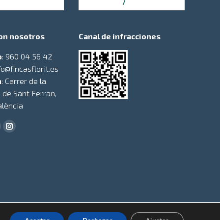
on nosotros
Canal de infracciones
o
:
960 04 56 42
fo@fincasflorit.es
n
: Carrer de la
 de Sant Ferran,
alència
s en:
er
ouTube
Instagram