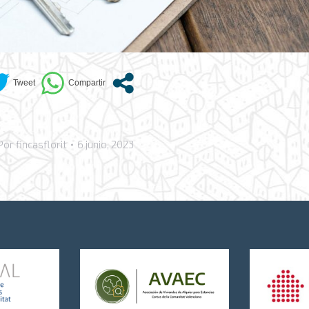
Por
fincasflorit
6 junio, 2023